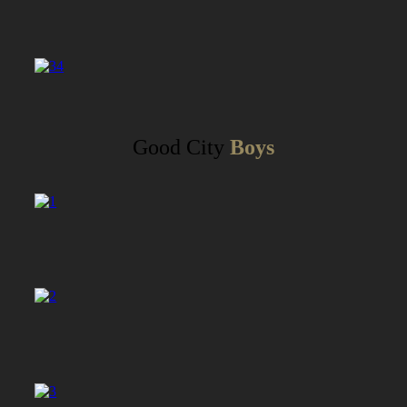
Good City
Boys