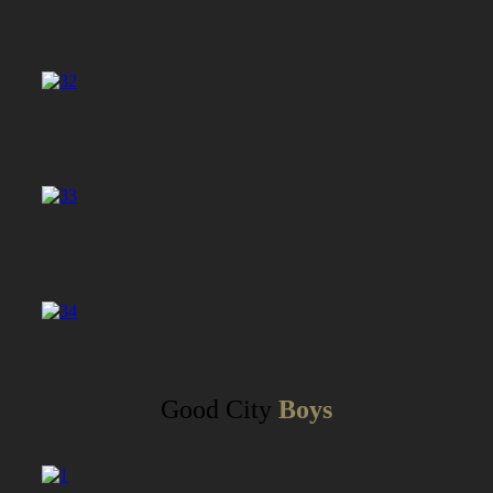
Good City
Boys