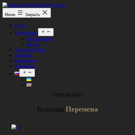
Перейти
к
Kalkatoff
Меню
Закрыть
содержимому
Niche
Beauty
О нас
Salon
Открыть
Портфолио
меню
Фотогалерея
Видео
Услуги и цены
Команда
Косметика
Контакты
Открыть
меню
ПОРТФОЛИО
Большая
Перемена